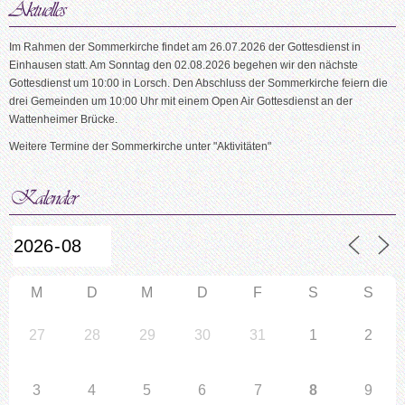
Im Rahmen der Sommerkirche findet am 26.07.2026 der Gottesdienst in
Einhausen statt. Am Sonntag den 02.08.2026 begehen wir den nächste
Gottesdienst um 10:00 in Lorsch. Den Abschluss der Sommerkirche feiern die
drei Gemeinden um 10:00 Uhr mit einem Open Air Gottesdienst an der
Wattenheimer Brücke.
Weitere Termine der Sommerkirche unter "Aktivitäten"
M
D
M
D
F
S
S
27
28
29
30
31
1
2
3
4
5
6
7
8
9