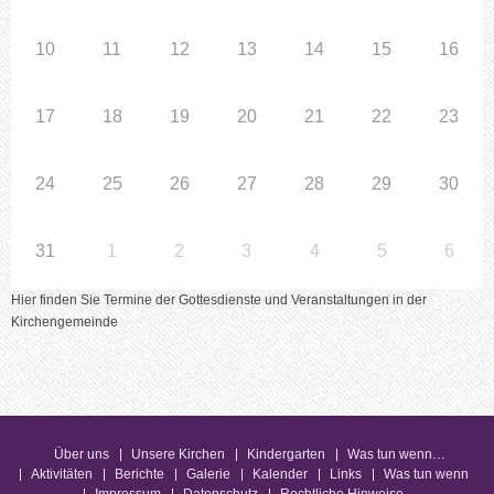
10
11
12
13
14
15
16
17
18
19
20
21
22
23
24
25
26
27
28
29
30
31
1
2
3
4
5
6
Hier finden Sie Termine der Gottesdienste und Veranstaltungen in der
Kirchengemeinde
Über uns
Unsere Kirchen
Kindergarten
Was tun wenn…
Aktivitäten
Berichte
Galerie
Kalender
Links
Was tun wenn
Impressum
Datenschutz
Rechtliche Hinweise