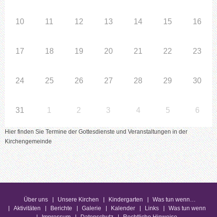
10
11
12
13
14
15
16
17
18
19
20
21
22
23
24
25
26
27
28
29
30
31
1
2
3
4
5
6
Hier finden Sie Termine der Gottesdienste und Veranstaltungen in der
Kirchengemeinde
Über uns
Unsere Kirchen
Kindergarten
Was tun wenn…
Aktivitäten
Berichte
Galerie
Kalender
Links
Was tun wenn
Impressum
Datenschutz
Rechtliche Hinweise