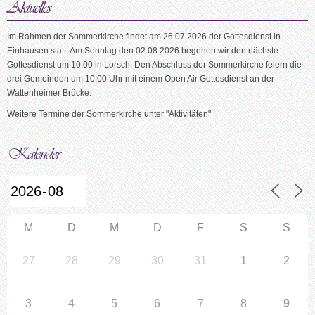
Im Rahmen der Sommerkirche findet am 26.07.2026 der Gottesdienst in
Einhausen statt. Am Sonntag den 02.08.2026 begehen wir den nächste
Gottesdienst um 10:00 in Lorsch. Den Abschluss der Sommerkirche feiern die
drei Gemeinden um 10:00 Uhr mit einem Open Air Gottesdienst an der
Wattenheimer Brücke.
Weitere Termine der Sommerkirche unter "Aktivitäten"
M
D
M
D
F
S
S
27
28
29
30
31
1
2
3
4
5
6
7
8
9