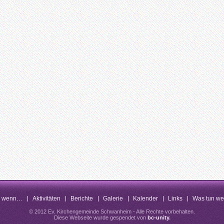
n wenn…
Aktivitäten
Berichte
Galerie
Kalender
Links
Was tun w
© 2012 Ev. Kirchengemeinde Schwanheim - Alle Rechte vorbehalten.
Diese Webseite wurde gespendet von
bc-unity
.