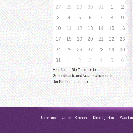
27
28
29
30
31
1
2
3
4
5
6
7
8
9
10
11
12
13
14
15
16
17
18
19
20
21
22
23
24
25
26
27
28
29
30
31
1
2
3
4
5
6
Hier finden Sie Termine der
Gottesdienste und Veranstaltungen in
der Kirchengemeinde
Über uns
Unsere Kirchen
Kindergarten
Was tu