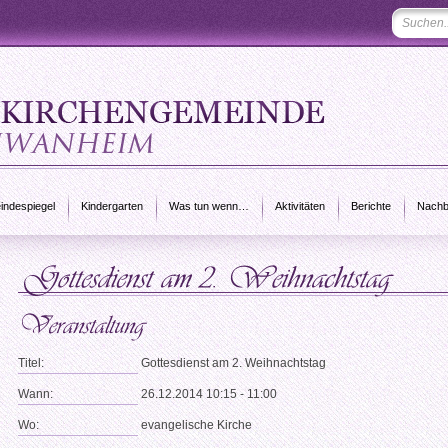
ndespiegel
Kindergarten
Was tun wenn…
Aktivitäten
Berichte
Nachb
Titel:
Gottesdienst am 2. Weihnachtstag
Wann:
26.12.2014 10:15 - 11:00
Wo:
evangelische Kirche