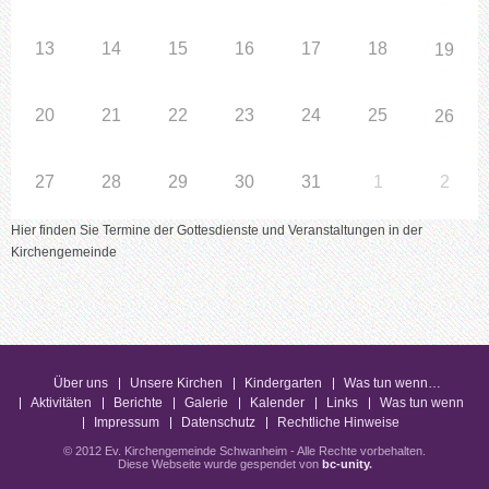
13
14
15
16
17
18
19
20
21
22
23
24
25
26
27
28
29
30
31
1
2
Hier finden Sie Termine der Gottesdienste und Veranstaltungen in der
Kirchengemeinde
Über uns
Unsere Kirchen
Kindergarten
Was tun wenn…
Aktivitäten
Berichte
Galerie
Kalender
Links
Was tun wenn
Impressum
Datenschutz
Rechtliche Hinweise
© 2012 Ev. Kirchengemeinde Schwanheim - Alle Rechte vorbehalten.
Diese Webseite wurde gespendet von
bc-unity
.