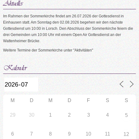
Im Rahmen der Sommerkirche findet am 26.07.2026 der Gottesdienst in
Einhausen statt. Am Sonntag den 02.08.2026 begehen wir den nächste
Gottesdienst um 10:00 in Lorsch. Den Abschluss der Sommerkirche feiern die
drei Gemeinden um 10:00 Uhr mit einem Open Air Gottesdienst an der
Wattenheimer Brücke.
Weitere Termine der Sommerkirche unter "Aktivitäten"
M
D
M
D
F
S
S
29
30
1
2
3
4
5
6
7
8
9
10
11
12