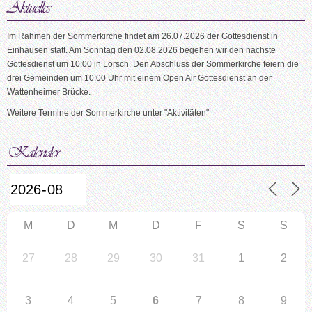
Im Rahmen der Sommerkirche findet am 26.07.2026 der Gottesdienst in
Einhausen statt. Am Sonntag den 02.08.2026 begehen wir den nächste
Gottesdienst um 10:00 in Lorsch. Den Abschluss der Sommerkirche feiern die
drei Gemeinden um 10:00 Uhr mit einem Open Air Gottesdienst an der
Wattenheimer Brücke.
Weitere Termine der Sommerkirche unter "Aktivitäten"
M
D
M
D
F
S
S
27
28
29
30
31
1
2
3
4
5
6
7
8
9