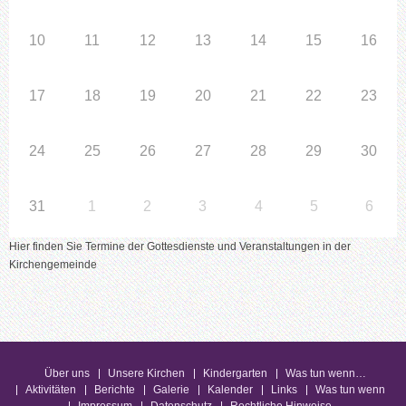
10
11
12
13
14
15
16
17
18
19
20
21
22
23
24
25
26
27
28
29
30
31
1
2
3
4
5
6
Hier finden Sie Termine der Gottesdienste und Veranstaltungen in der
Kirchengemeinde
Über uns
Unsere Kirchen
Kindergarten
Was tun wenn…
Aktivitäten
Berichte
Galerie
Kalender
Links
Was tun wenn
Impressum
Datenschutz
Rechtliche Hinweise