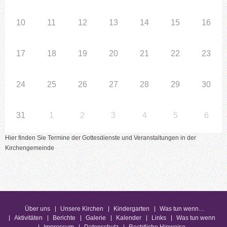
10
11
12
13
14
15
16
17
18
19
20
21
22
23
24
25
26
27
28
29
30
31
1
2
3
4
5
6
Hier finden Sie Termine der Gottesdienste und Veranstaltungen in der
Kirchengemeinde
Über uns
Unsere Kirchen
Kindergarten
Was tun wenn…
Aktivitäten
Berichte
Galerie
Kalender
Links
Was tun wenn
Impressum
Datenschutz
Rechtliche Hinweise