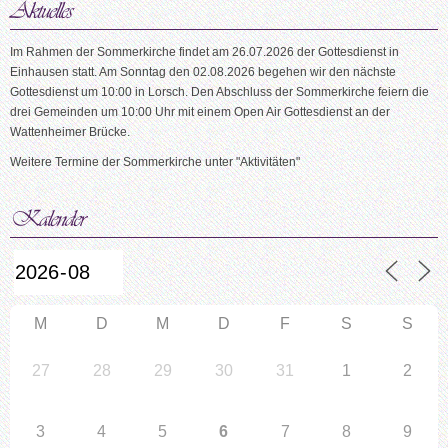
Im Rahmen der Sommerkirche findet am 26.07.2026 der Gottesdienst in
Einhausen statt. Am Sonntag den 02.08.2026 begehen wir den nächste
Gottesdienst um 10:00 in Lorsch. Den Abschluss der Sommerkirche feiern die
drei Gemeinden um 10:00 Uhr mit einem Open Air Gottesdienst an der
Wattenheimer Brücke.
Weitere Termine der Sommerkirche unter "Aktivitäten"
M
D
M
D
F
S
S
27
28
29
30
31
1
2
3
4
5
6
7
8
9