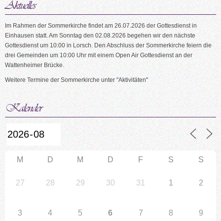
Im Rahmen der Sommerkirche findet am 26.07.2026 der Gottesdienst in
Einhausen statt. Am Sonntag den 02.08.2026 begehen wir den nächste
Gottesdienst um 10:00 in Lorsch. Den Abschluss der Sommerkirche feiern die
drei Gemeinden um 10:00 Uhr mit einem Open Air Gottesdienst an der
Wattenheimer Brücke.
Weitere Termine der Sommerkirche unter "Aktivitäten"
M
D
M
D
F
S
S
27
28
29
30
31
1
2
3
4
5
6
7
8
9