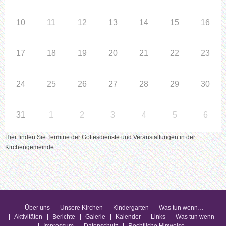
10
11
12
13
14
15
16
17
18
19
20
21
22
23
24
25
26
27
28
29
30
31
1
2
3
4
5
6
Hier finden Sie Termine der Gottesdienste und Veranstaltungen in der
Kirchengemeinde
Über uns
Unsere Kirchen
Kindergarten
Was tun wenn…
Aktivitäten
Berichte
Galerie
Kalender
Links
Was tun wenn
Impressum
Datenschutz
Rechtliche Hinweise