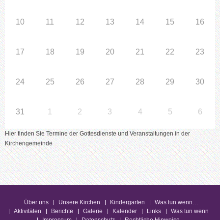
10
11
12
13
14
15
16
17
18
19
20
21
22
23
24
25
26
27
28
29
30
31
1
2
3
4
5
6
Hier finden Sie Termine der Gottesdienste und Veranstaltungen in der
Kirchengemeinde
Über uns
Unsere Kirchen
Kindergarten
Was tun wenn…
Aktivitäten
Berichte
Galerie
Kalender
Links
Was tun wenn
Impressum
Datenschutz
Rechtliche Hinweise