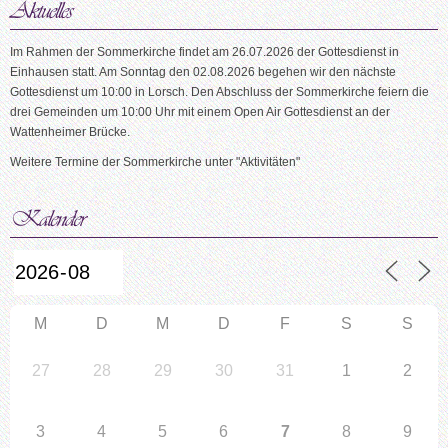
Im Rahmen der Sommerkirche findet am 26.07.2026 der Gottesdienst in
Einhausen statt. Am Sonntag den 02.08.2026 begehen wir den nächste
Gottesdienst um 10:00 in Lorsch. Den Abschluss der Sommerkirche feiern die
drei Gemeinden um 10:00 Uhr mit einem Open Air Gottesdienst an der
Wattenheimer Brücke.
Weitere Termine der Sommerkirche unter "Aktivitäten"
M
D
M
D
F
S
S
27
28
29
30
31
1
2
3
4
5
6
7
8
9