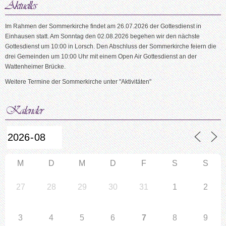
Im Rahmen der Sommerkirche findet am 26.07.2026 der Gottesdienst in
Einhausen statt. Am Sonntag den 02.08.2026 begehen wir den nächste
Gottesdienst um 10:00 in Lorsch. Den Abschluss der Sommerkirche feiern die
drei Gemeinden um 10:00 Uhr mit einem Open Air Gottesdienst an der
Wattenheimer Brücke.
Weitere Termine der Sommerkirche unter "Aktivitäten"
M
D
M
D
F
S
S
27
28
29
30
31
1
2
3
4
5
6
7
8
9