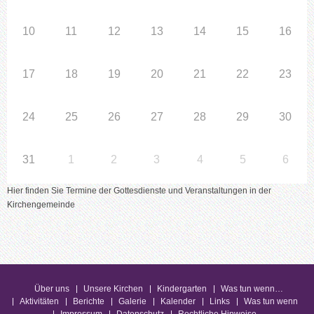
10
11
12
13
14
15
16
17
18
19
20
21
22
23
24
25
26
27
28
29
30
31
1
2
3
4
5
6
Hier finden Sie Termine der Gottesdienste und Veranstaltungen in der
Kirchengemeinde
Über uns
Unsere Kirchen
Kindergarten
Was tun wenn…
Aktivitäten
Berichte
Galerie
Kalender
Links
Was tun wenn
Impressum
Datenschutz
Rechtliche Hinweise