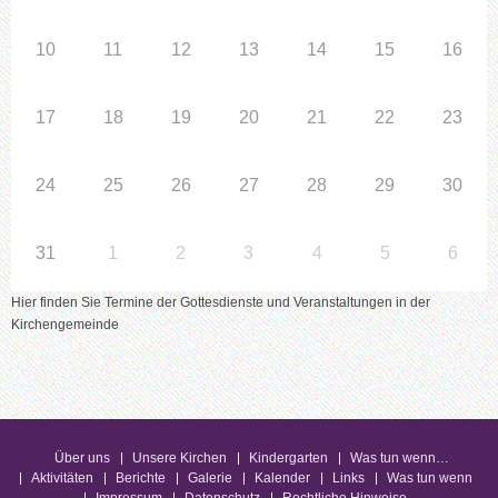
10
11
12
13
14
15
16
17
18
19
20
21
22
23
24
25
26
27
28
29
30
31
1
2
3
4
5
6
Hier finden Sie Termine der Gottesdienste und Veranstaltungen in der
Kirchengemeinde
Über uns
Unsere Kirchen
Kindergarten
Was tun wenn…
Aktivitäten
Berichte
Galerie
Kalender
Links
Was tun wenn
Impressum
Datenschutz
Rechtliche Hinweise