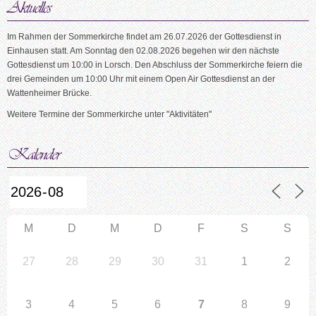
Im Rahmen der Sommerkirche findet am 26.07.2026 der Gottesdienst in
Einhausen statt. Am Sonntag den 02.08.2026 begehen wir den nächste
Gottesdienst um 10:00 in Lorsch. Den Abschluss der Sommerkirche feiern die
drei Gemeinden um 10:00 Uhr mit einem Open Air Gottesdienst an der
Wattenheimer Brücke.
Weitere Termine der Sommerkirche unter "Aktivitäten"
M
D
M
D
F
S
S
27
28
29
30
31
1
2
3
4
5
6
7
8
9