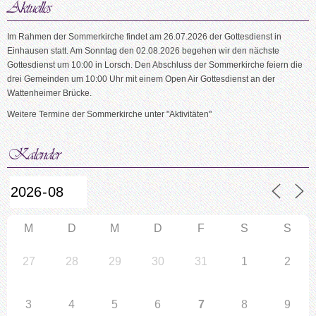
Im Rahmen der Sommerkirche findet am 26.07.2026 der Gottesdienst in
Einhausen statt. Am Sonntag den 02.08.2026 begehen wir den nächste
Gottesdienst um 10:00 in Lorsch. Den Abschluss der Sommerkirche feiern die
drei Gemeinden um 10:00 Uhr mit einem Open Air Gottesdienst an der
Wattenheimer Brücke.
Weitere Termine der Sommerkirche unter "Aktivitäten"
M
D
M
D
F
S
S
27
28
29
30
31
1
2
3
4
5
6
7
8
9