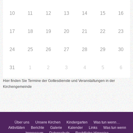
10
11
12
13
14
15
16
17
18
19
20
21
22
23
24
25
26
27
28
29
30
31
1
2
3
4
5
6
Hier finden Sie Termine der Gottesdienste und Veranstaltungen in der
Kirchengemeinde
Über uns
Unsere Kirchen
Kindergarten
Was tun wenn…
Aktivitäten
Berichte
Galerie
Kalender
Links
Was tun wenn
Impressum
Datenschutz
Rechtliche Hinweise