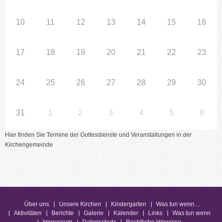
10
11
12
13
14
15
16
17
18
19
20
21
22
23
24
25
26
27
28
29
30
31
1
2
3
4
5
6
Hier finden Sie Termine der Gottesdienste und Veranstaltungen in der
Kirchengemeinde
Über uns
Unsere Kirchen
Kindergarten
Was tun wenn…
Aktivitäten
Berichte
Galerie
Kalender
Links
Was tun wenn
Impressum
Datenschutz
Rechtliche Hinweise