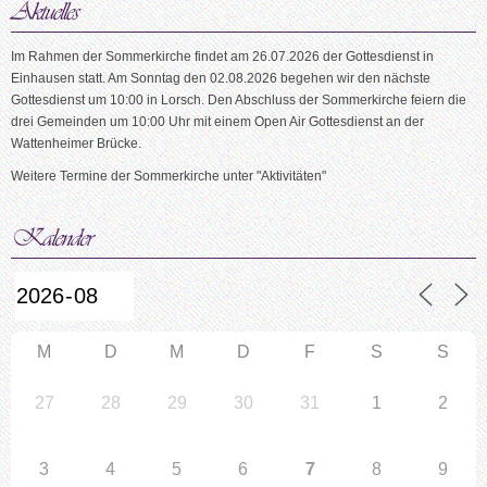
Im Rahmen der Sommerkirche findet am 26.07.2026 der Gottesdienst in
Einhausen statt. Am Sonntag den 02.08.2026 begehen wir den nächste
Gottesdienst um 10:00 in Lorsch. Den Abschluss der Sommerkirche feiern die
drei Gemeinden um 10:00 Uhr mit einem Open Air Gottesdienst an der
Wattenheimer Brücke.
Weitere Termine der Sommerkirche unter "Aktivitäten"
M
D
M
D
F
S
S
27
28
29
30
31
1
2
3
4
5
6
7
8
9