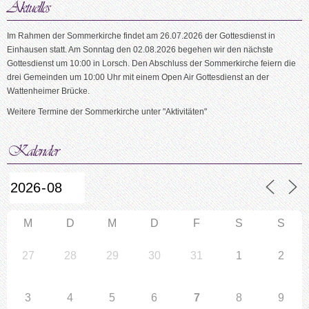
Im Rahmen der Sommerkirche findet am 26.07.2026 der Gottesdienst in
Einhausen statt. Am Sonntag den 02.08.2026 begehen wir den nächste
Gottesdienst um 10:00 in Lorsch. Den Abschluss der Sommerkirche feiern die
drei Gemeinden um 10:00 Uhr mit einem Open Air Gottesdienst an der
Wattenheimer Brücke.
Weitere Termine der Sommerkirche unter "Aktivitäten"
M
D
M
D
F
S
S
27
28
29
30
31
1
2
3
4
5
6
7
8
9