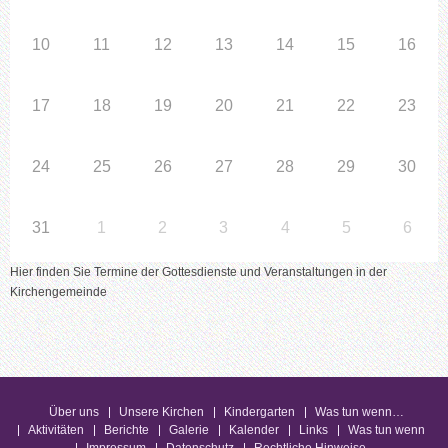
10
11
12
13
14
15
16
17
18
19
20
21
22
23
24
25
26
27
28
29
30
31
1
2
3
4
5
6
Hier finden Sie Termine der Gottesdienste und Veranstaltungen in der
Kirchengemeinde
Über uns
Unsere Kirchen
Kindergarten
Was tun wenn…
Aktivitäten
Berichte
Galerie
Kalender
Links
Was tun wenn
Impressum
Datenschutz
Rechtliche Hinweise