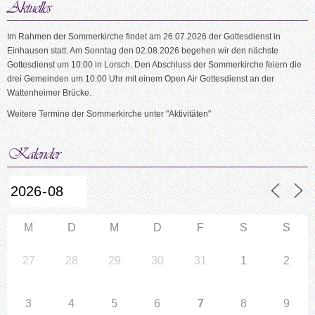
Im Rahmen der Sommerkirche findet am 26.07.2026 der Gottesdienst in
Einhausen statt. Am Sonntag den 02.08.2026 begehen wir den nächste
Gottesdienst um 10:00 in Lorsch. Den Abschluss der Sommerkirche feiern die
drei Gemeinden um 10:00 Uhr mit einem Open Air Gottesdienst an der
Wattenheimer Brücke.
Weitere Termine der Sommerkirche unter "Aktivitäten"
M
D
M
D
F
S
S
27
28
29
30
31
1
2
3
4
5
6
7
8
9