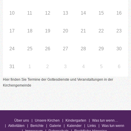
10
11
12
13
14
15
16
17
18
19
20
21
22
23
24
25
26
27
28
29
30
31
1
2
3
4
5
6
Hier finden Sie Termine der Gottesdienste und Veranstaltungen in der
Kirchengemeinde
Über uns
Unsere Kirchen
Kindergarten
Was tun wenn…
Aktivitäten
Berichte
Galerie
Kalender
Links
Was tun wenn
Impressum
Datenschutz
Rechtliche Hinweise