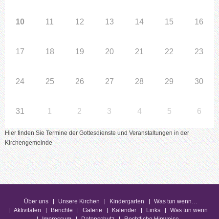
10
11
12
13
14
15
16
17
18
19
20
21
22
23
24
25
26
27
28
29
30
31
1
2
3
4
5
6
Hier finden Sie Termine der Gottesdienste und Veranstaltungen in der
Kirchengemeinde
Über uns
Unsere Kirchen
Kindergarten
Was tun wenn…
Aktivitäten
Berichte
Galerie
Kalender
Links
Was tun wenn
Impressum
Datenschutz
Rechtliche Hinweise