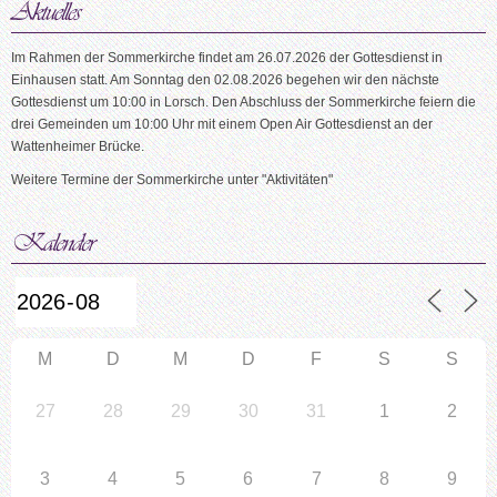
Im Rahmen der Sommerkirche findet am 26.07.2026 der Gottesdienst in
Einhausen statt. Am Sonntag den 02.08.2026 begehen wir den nächste
Gottesdienst um 10:00 in Lorsch. Den Abschluss der Sommerkirche feiern die
drei Gemeinden um 10:00 Uhr mit einem Open Air Gottesdienst an der
Wattenheimer Brücke.
Weitere Termine der Sommerkirche unter "Aktivitäten"
M
D
M
D
F
S
S
27
28
29
30
31
1
2
3
4
5
6
7
8
9