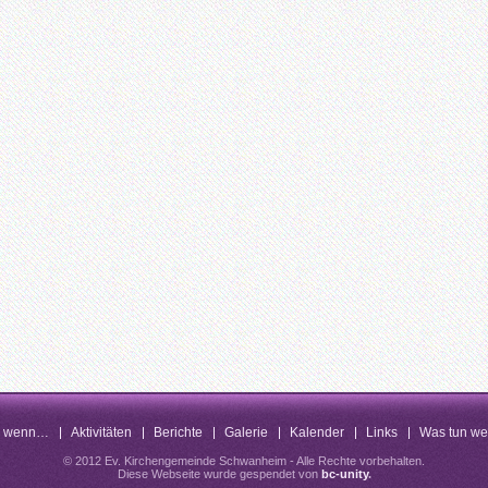
n wenn…
Aktivitäten
Berichte
Galerie
Kalender
Links
Was tun w
© 2012 Ev. Kirchengemeinde Schwanheim - Alle Rechte vorbehalten.
Diese Webseite wurde gespendet von
bc-unity
.