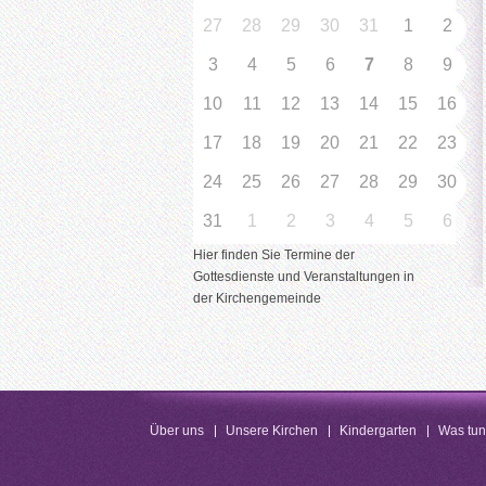
27
28
29
30
31
1
2
3
4
5
6
7
8
9
10
11
12
13
14
15
16
17
18
19
20
21
22
23
24
25
26
27
28
29
30
31
1
2
3
4
5
6
Hier finden Sie Termine der
Gottesdienste und Veranstaltungen in
der Kirchengemeinde
Über uns
Unsere Kirchen
Kindergarten
Was tu