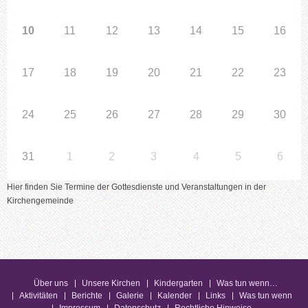
10
11
12
13
14
15
16
17
18
19
20
21
22
23
24
25
26
27
28
29
30
31
1
2
3
4
5
6
Hier finden Sie Termine der Gottesdienste und Veranstaltungen in der
Kirchengemeinde
Über uns
Unsere Kirchen
Kindergarten
Was tun wenn…
Aktivitäten
Berichte
Galerie
Kalender
Links
Was tun wenn
Impressum
Datenschutz
Rechtliche Hinweise