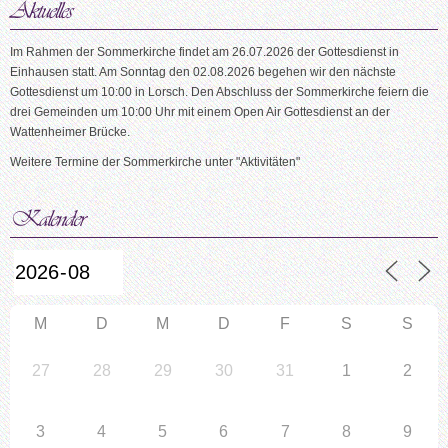
Im Rahmen der Sommerkirche findet am 26.07.2026 der Gottesdienst in
Einhausen statt. Am Sonntag den 02.08.2026 begehen wir den nächste
Gottesdienst um 10:00 in Lorsch. Den Abschluss der Sommerkirche feiern die
drei Gemeinden um 10:00 Uhr mit einem Open Air Gottesdienst an der
Wattenheimer Brücke.
Weitere Termine der Sommerkirche unter "Aktivitäten"
M
D
M
D
F
S
S
27
28
29
30
31
1
2
3
4
5
6
7
8
9