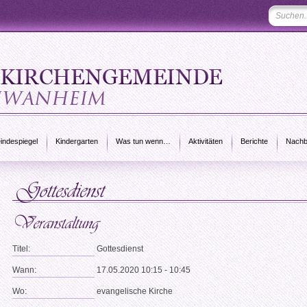
ndespiegel
Kindergarten
Was tun wenn…
Aktivitäten
Berichte
Nachb
Titel:
Gottesdienst
Wann:
17.05.2020 10:15 - 10:45
Wo:
evangelische Kirche