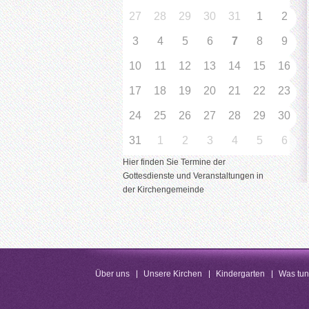
27
28
29
30
31
1
2
3
4
5
6
7
8
9
10
11
12
13
14
15
16
17
18
19
20
21
22
23
24
25
26
27
28
29
30
31
1
2
3
4
5
6
Hier finden Sie Termine der
Gottesdienste und Veranstaltungen in
der Kirchengemeinde
Über uns
Unsere Kirchen
Kindergarten
Was tu