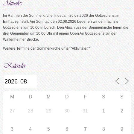
Im Rahmen der Sommerkirche findet am 26.07.2026 der Gottesdienst in
Einhausen statt. Am Sonntag den 02.08.2026 begehen wir den nächste
Gottesdienst um 10:00 in Lorsch. Den Abschluss der Sommerkirche feiern die
drei Gemeinden um 10:00 Uhr mit einem Open Air Gottesdienst an der
Wattenheimer Brücke.
Weitere Termine der Sommerkirche unter "Aktivitäten"
M
D
M
D
F
S
S
27
28
29
30
31
1
2
3
4
5
6
7
8
9