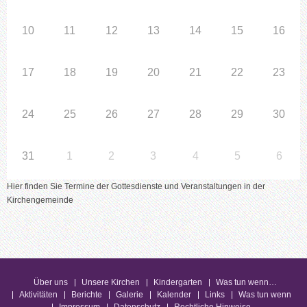
10
11
12
13
14
15
16
17
18
19
20
21
22
23
24
25
26
27
28
29
30
31
1
2
3
4
5
6
Hier finden Sie Termine der Gottesdienste und Veranstaltungen in der
Kirchengemeinde
Über uns
Unsere Kirchen
Kindergarten
Was tun wenn…
Aktivitäten
Berichte
Galerie
Kalender
Links
Was tun wenn
Impressum
Datenschutz
Rechtliche Hinweise