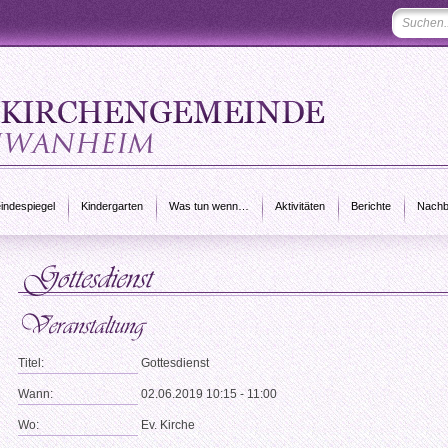
ndespiegel
Kindergarten
Was tun wenn…
Aktivitäten
Berichte
Nachb
Titel:
Gottesdienst
Wann:
02.06.2019 10:15 - 11:00
Wo:
Ev. Kirche