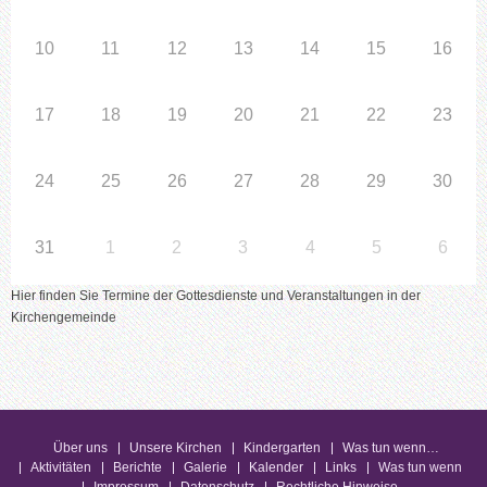
10
11
12
13
14
15
16
17
18
19
20
21
22
23
24
25
26
27
28
29
30
31
1
2
3
4
5
6
Hier finden Sie Termine der Gottesdienste und Veranstaltungen in der
Kirchengemeinde
Über uns
Unsere Kirchen
Kindergarten
Was tun wenn…
Aktivitäten
Berichte
Galerie
Kalender
Links
Was tun wenn
Impressum
Datenschutz
Rechtliche Hinweise