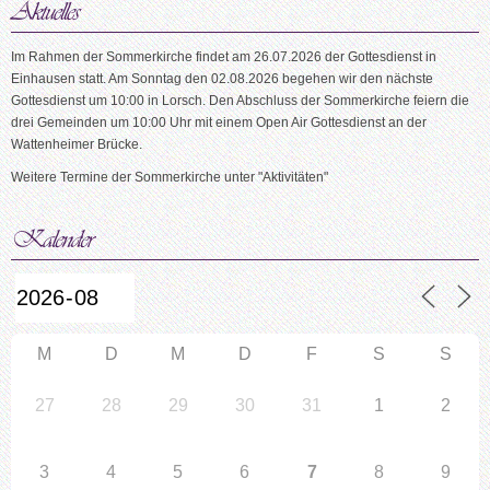
Im Rahmen der Sommerkirche findet am 26.07.2026 der Gottesdienst in
Einhausen statt. Am Sonntag den 02.08.2026 begehen wir den nächste
Gottesdienst um 10:00 in Lorsch. Den Abschluss der Sommerkirche feiern die
drei Gemeinden um 10:00 Uhr mit einem Open Air Gottesdienst an der
Wattenheimer Brücke.
Weitere Termine der Sommerkirche unter "Aktivitäten"
M
D
M
D
F
S
S
27
28
29
30
31
1
2
3
4
5
6
7
8
9