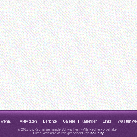
n wenn…
Aktivitäten
Berichte
Galerie
Kalender
Links
Was tun w
© 2012 Ev. Kirchengemeinde Schwanheim - Alle Rechte vorbehalten.
Diese Webseite wurde gespendet von
bc-unity
.