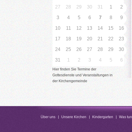
27
28
29
30
31
1
2
3
4
5
6
7
8
9
10
11
12
13
14
15
16
17
18
19
20
21
22
23
24
25
26
27
28
29
30
31
1
2
3
4
5
6
Hier finden Sie Termine der
Gottesdienste und Veranstaltungen in
der Kirchengemeinde
Über uns
Unsere Kirchen
Kindergarten
Was tu