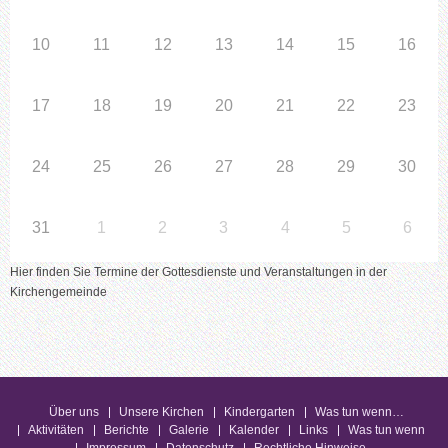
10
11
12
13
14
15
16
17
18
19
20
21
22
23
24
25
26
27
28
29
30
31
1
2
3
4
5
6
Hier finden Sie Termine der Gottesdienste und Veranstaltungen in der
Kirchengemeinde
Über uns
Unsere Kirchen
Kindergarten
Was tun wenn…
Aktivitäten
Berichte
Galerie
Kalender
Links
Was tun wenn
Impressum
Datenschutz
Rechtliche Hinweise