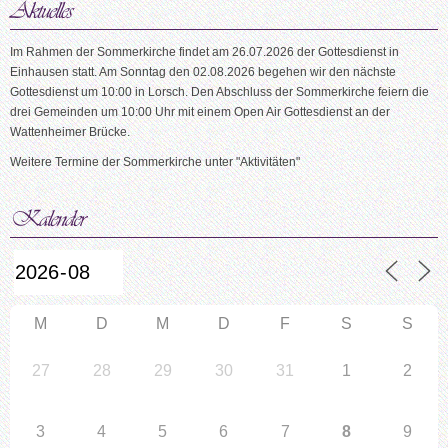
Im Rahmen der Sommerkirche findet am 26.07.2026 der Gottesdienst in
Einhausen statt. Am Sonntag den 02.08.2026 begehen wir den nächste
Gottesdienst um 10:00 in Lorsch. Den Abschluss der Sommerkirche feiern die
drei Gemeinden um 10:00 Uhr mit einem Open Air Gottesdienst an der
Wattenheimer Brücke.
Weitere Termine der Sommerkirche unter "Aktivitäten"
M
D
M
D
F
S
S
27
28
29
30
31
1
2
3
4
5
6
7
8
9