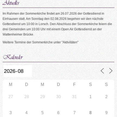
Im Rahmen der Sommerkirche findet am 26.07.2026 der Gottesdienst in
Einhausen statt. Am Sonntag den 02.08.2026 begehen wir den nächste
Gottesdienst um 10:00 in Lorsch. Den Abschluss der Sommerkirche feiern die
drei Gemeinden um 10:00 Uhr mit einem Open Air Gottesdienst an der
Wattenheimer Brücke.
Weitere Termine der Sommerkirche unter "Aktivitäten"
M
D
M
D
F
S
S
27
28
29
30
31
1
2
3
4
5
6
7
8
9