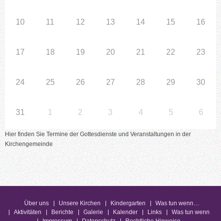
10
11
12
13
14
15
16
17
18
19
20
21
22
23
24
25
26
27
28
29
30
31
1
2
3
4
5
6
Hier finden Sie Termine der Gottesdienste und Veranstaltungen in der
Kirchengemeinde
Über uns
Unsere Kirchen
Kindergarten
Was tun wenn…
Aktivitäten
Berichte
Galerie
Kalender
Links
Was tun wenn
Impressum
Datenschutz
Rechtliche Hinweise