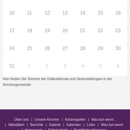
10
11
12
13
14
15
16
17
18
19
20
21
22
23
24
25
26
27
28
29
30
31
1
2
3
4
5
6
Hier finden Sie Termine der Gottesdienste und Veranstaltungen in der
Kirchengemeinde
Über uns
Unsere Kirchen
Kindergarten
Was tun wenn…
Aktivitäten
Berichte
Galerie
Kalender
Links
Was tun wenn
Impressum
Datenschutz
Rechtliche Hinweise