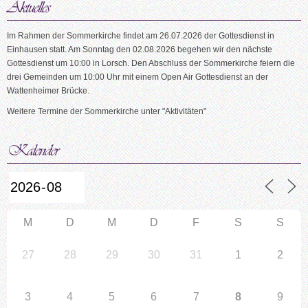
Im Rahmen der Sommerkirche findet am 26.07.2026 der Gottesdienst in
Einhausen statt. Am Sonntag den 02.08.2026 begehen wir den nächste
Gottesdienst um 10:00 in Lorsch. Den Abschluss der Sommerkirche feiern die
drei Gemeinden um 10:00 Uhr mit einem Open Air Gottesdienst an der
Wattenheimer Brücke.
Weitere Termine der Sommerkirche unter "Aktivitäten"
M
D
M
D
F
S
S
27
28
29
30
31
1
2
3
4
5
6
7
8
9