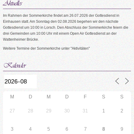
Im Rahmen der Sommerkirche findet am 26.07.2026 der Gottesdienst in
Einhausen statt. Am Sonntag den 02.08.2026 begehen wir den nächste
Gottesdienst um 10:00 in Lorsch. Den Abschluss der Sommerkirche feiern die
drei Gemeinden um 10:00 Uhr mit einem Open Air Gottesdienst an der
Wattenheimer Brücke.
Weitere Termine der Sommerkirche unter "Aktivitäten"
M
D
M
D
F
S
S
27
28
29
30
31
1
2
3
4
5
6
7
8
9