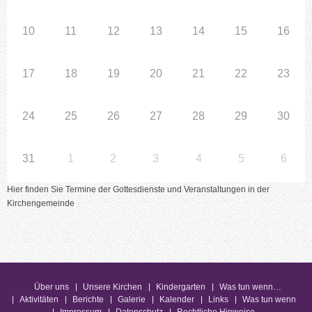
10
11
12
13
14
15
16
17
18
19
20
21
22
23
24
25
26
27
28
29
30
31
1
2
3
4
5
6
Hier finden Sie Termine der Gottesdienste und Veranstaltungen in der
Kirchengemeinde
Über uns
Unsere Kirchen
Kindergarten
Was tun wenn…
Aktivitäten
Berichte
Galerie
Kalender
Links
Was tun wenn
Impressum
Datenschutz
Rechtliche Hinweise