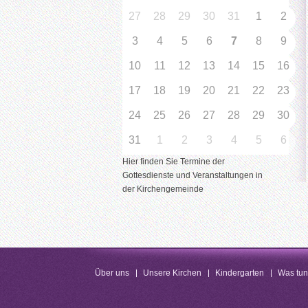
27
28
29
30
31
1
2
3
4
5
6
7
8
9
10
11
12
13
14
15
16
17
18
19
20
21
22
23
24
25
26
27
28
29
30
31
1
2
3
4
5
6
Hier finden Sie Termine der
Gottesdienste und Veranstaltungen in
der Kirchengemeinde
Über uns
Unsere Kirchen
Kindergarten
Was tu