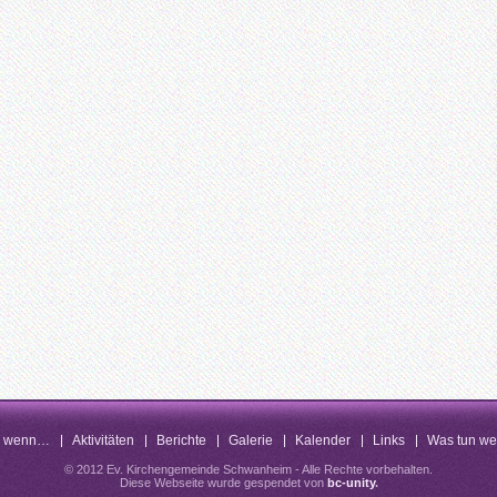
n wenn…
Aktivitäten
Berichte
Galerie
Kalender
Links
Was tun w
© 2012 Ev. Kirchengemeinde Schwanheim - Alle Rechte vorbehalten.
Diese Webseite wurde gespendet von
bc-unity
.