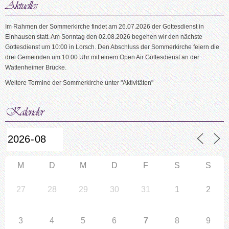
Im Rahmen der Sommerkirche findet am 26.07.2026 der Gottesdienst in
Einhausen statt. Am Sonntag den 02.08.2026 begehen wir den nächste
Gottesdienst um 10:00 in Lorsch. Den Abschluss der Sommerkirche feiern die
drei Gemeinden um 10:00 Uhr mit einem Open Air Gottesdienst an der
Wattenheimer Brücke.
Weitere Termine der Sommerkirche unter "Aktivitäten"
M
D
M
D
F
S
S
27
28
29
30
31
1
2
3
4
5
6
7
8
9