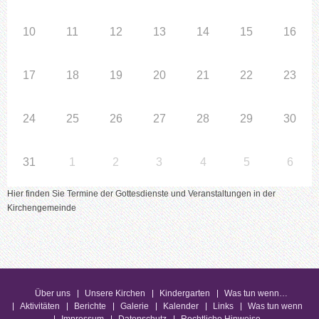
10
11
12
13
14
15
16
17
18
19
20
21
22
23
24
25
26
27
28
29
30
31
1
2
3
4
5
6
Hier finden Sie Termine der Gottesdienste und Veranstaltungen in der
Kirchengemeinde
Über uns
Unsere Kirchen
Kindergarten
Was tun wenn…
Aktivitäten
Berichte
Galerie
Kalender
Links
Was tun wenn
Impressum
Datenschutz
Rechtliche Hinweise