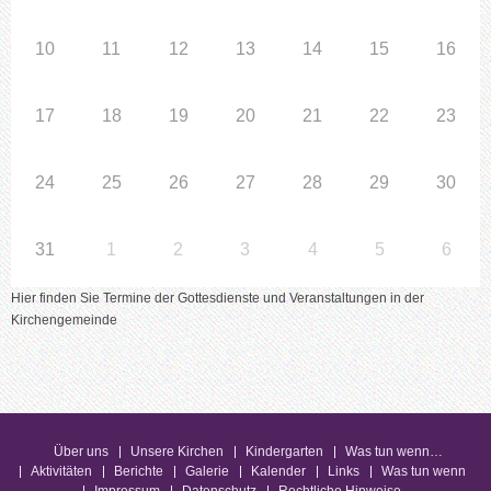
10
11
12
13
14
15
16
17
18
19
20
21
22
23
24
25
26
27
28
29
30
31
1
2
3
4
5
6
Hier finden Sie Termine der Gottesdienste und Veranstaltungen in der
Kirchengemeinde
Über uns
Unsere Kirchen
Kindergarten
Was tun wenn…
Aktivitäten
Berichte
Galerie
Kalender
Links
Was tun wenn
Impressum
Datenschutz
Rechtliche Hinweise