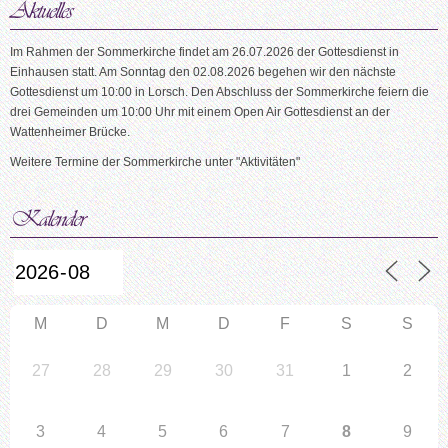
Im Rahmen der Sommerkirche findet am 26.07.2026 der Gottesdienst in
Einhausen statt. Am Sonntag den 02.08.2026 begehen wir den nächste
Gottesdienst um 10:00 in Lorsch. Den Abschluss der Sommerkirche feiern die
drei Gemeinden um 10:00 Uhr mit einem Open Air Gottesdienst an der
Wattenheimer Brücke.
Weitere Termine der Sommerkirche unter "Aktivitäten"
M
D
M
D
F
S
S
27
28
29
30
31
1
2
3
4
5
6
7
8
9