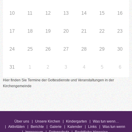
10
11
12
13
14
15
16
17
18
19
20
21
22
23
24
25
26
27
28
29
30
31
1
2
3
4
5
6
Hier finden Sie Termine der Gottesdienste und Veranstaltungen in der
Kirchengemeinde
Über uns
Unsere Kirchen
Kindergarten
Was tun wenn…
Aktivitäten
Berichte
Galerie
Kalender
Links
Was tun wenn
Impressum
Datenschutz
Rechtliche Hinweise