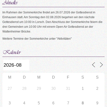
Im Rahmen der Sommerkirche findet am 26.07.2026 der Gottesdienst in
Einhausen statt. Am Sonntag den 02.08.2026 begehen wir den nächste
Gottesdienst um 10:00 in Lorsch. Den Abschluss der Sommerkirche feiern die
drei Gemeinden um 10:00 Uhr mit einem Open Air Gottesdienst an der
Wattenheimer Brücke.
Weitere Termine der Sommerkirche unter "Aktivitäten"
M
D
M
D
F
S
S
27
28
29
30
31
1
2
3
4
5
6
7
8
9