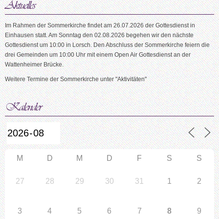
Im Rahmen der Sommerkirche findet am 26.07.2026 der Gottesdienst in
Einhausen statt. Am Sonntag den 02.08.2026 begehen wir den nächste
Gottesdienst um 10:00 in Lorsch. Den Abschluss der Sommerkirche feiern die
drei Gemeinden um 10:00 Uhr mit einem Open Air Gottesdienst an der
Wattenheimer Brücke.
Weitere Termine der Sommerkirche unter "Aktivitäten"
M
D
M
D
F
S
S
27
28
29
30
31
1
2
3
4
5
6
7
8
9