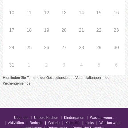
10
11
12
13
14
15
16
17
18
19
20
21
22
23
24
25
26
27
28
29
30
31
1
2
3
4
5
6
Hier finden Sie Termine der Gottesdienste und Veranstaltungen in der
Kirchengemeinde
Über uns
Unsere Kirchen
Kindergarten
Was tun wenn…
Aktivitäten
Berichte
Galerie
Kalender
Links
Was tun wenn
Impressum
Datenschutz
Rechtliche Hinweise