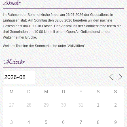
Im Rahmen der Sommerkirche findet am 26.07.2026 der Gottesdienst in
Einhausen statt. Am Sonntag den 02.08.2026 begehen wir den nächste
Gottesdienst um 10:00 in Lorsch. Den Abschluss der Sommerkirche feiern die
drei Gemeinden um 10:00 Uhr mit einem Open Air Gottesdienst an der
Wattenheimer Brücke.
Weitere Termine der Sommerkirche unter "Aktivitäten"
M
D
M
D
F
S
S
27
28
29
30
31
1
2
3
4
5
6
7
8
9