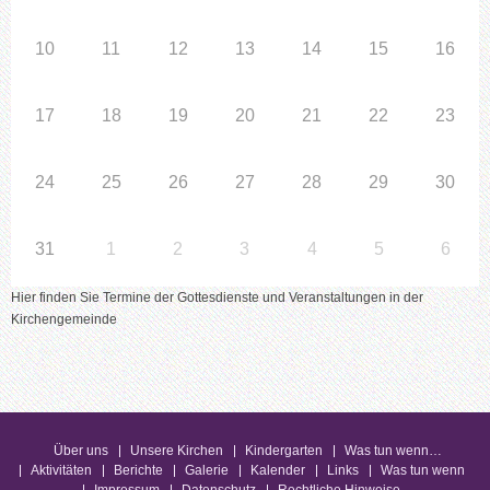
10
11
12
13
14
15
16
17
18
19
20
21
22
23
24
25
26
27
28
29
30
31
1
2
3
4
5
6
Hier finden Sie Termine der Gottesdienste und Veranstaltungen in der
Kirchengemeinde
Über uns
Unsere Kirchen
Kindergarten
Was tun wenn…
Aktivitäten
Berichte
Galerie
Kalender
Links
Was tun wenn
Impressum
Datenschutz
Rechtliche Hinweise