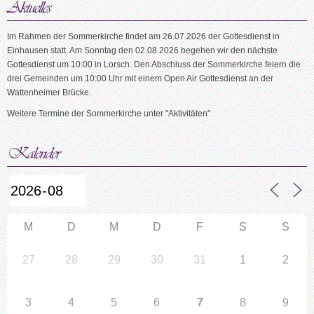
Im Rahmen der Sommerkirche findet am 26.07.2026 der Gottesdienst in
Einhausen statt. Am Sonntag den 02.08.2026 begehen wir den nächste
Gottesdienst um 10:00 in Lorsch. Den Abschluss der Sommerkirche feiern die
drei Gemeinden um 10:00 Uhr mit einem Open Air Gottesdienst an der
Wattenheimer Brücke.
Weitere Termine der Sommerkirche unter "Aktivitäten"
M
D
M
D
F
S
S
27
28
29
30
31
1
2
3
4
5
6
7
8
9