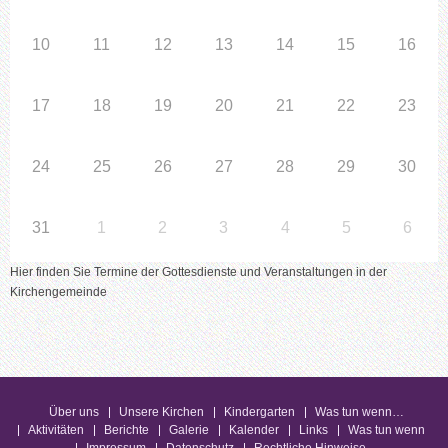
10
11
12
13
14
15
16
17
18
19
20
21
22
23
24
25
26
27
28
29
30
31
1
2
3
4
5
6
Hier finden Sie Termine der Gottesdienste und Veranstaltungen in der
Kirchengemeinde
Über uns
Unsere Kirchen
Kindergarten
Was tun wenn…
Aktivitäten
Berichte
Galerie
Kalender
Links
Was tun wenn
Impressum
Datenschutz
Rechtliche Hinweise