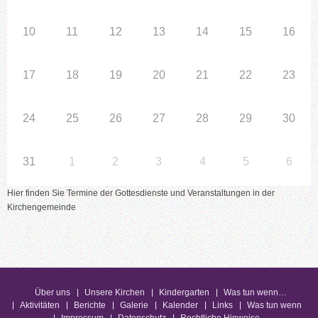
10
11
12
13
14
15
16
17
18
19
20
21
22
23
24
25
26
27
28
29
30
31
1
2
3
4
5
6
Hier finden Sie Termine der Gottesdienste und Veranstaltungen in der
Kirchengemeinde
Über uns
Unsere Kirchen
Kindergarten
Was tun wenn…
Aktivitäten
Berichte
Galerie
Kalender
Links
Was tun wenn
Impressum
Datenschutz
Rechtliche Hinweise