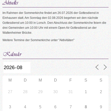
Im Rahmen der Sommerkirche findet am 26.07.2026 der Gottesdienst in
Einhausen statt. Am Sonntag den 02.08.2026 begehen wir den nächste
Gottesdienst um 10:00 in Lorsch. Den Abschluss der Sommerkirche feiern die
drei Gemeinden um 10:00 Uhr mit einem Open Air Gottesdienst an der
Wattenheimer Brücke.
Weitere Termine der Sommerkirche unter "Aktivitäten"
M
D
M
D
F
S
S
27
28
29
30
31
1
2
3
4
5
6
7
8
9