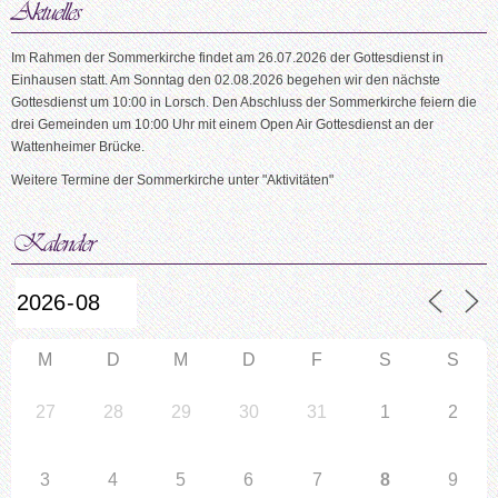
Im Rahmen der Sommerkirche findet am 26.07.2026 der Gottesdienst in
Einhausen statt. Am Sonntag den 02.08.2026 begehen wir den nächste
Gottesdienst um 10:00 in Lorsch. Den Abschluss der Sommerkirche feiern die
drei Gemeinden um 10:00 Uhr mit einem Open Air Gottesdienst an der
Wattenheimer Brücke.
Weitere Termine der Sommerkirche unter "Aktivitäten"
M
D
M
D
F
S
S
27
28
29
30
31
1
2
3
4
5
6
7
8
9