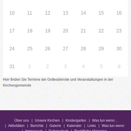
10
11
12
13
14
15
16
17
18
19
20
21
22
23
24
25
26
27
28
29
30
31
1
2
3
4
5
6
Hier finden Sie Termine der Gottesdienste und Veranstaltungen in der
Kirchengemeinde
Über uns
Unsere Kirchen
Kindergarten
Was tun wenn…
Aktivitäten
Berichte
Galerie
Kalender
Links
Was tun wenn
Impressum
Datenschutz
Rechtliche Hinweise