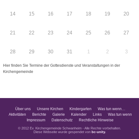
14
15
16
17
18
19
20
21
22
23
24
25
26
27
28
29
30
31
1
2
3
Hier finden Sie Termine der Gottesdienste und Veranstaltungen in der
Kirchengemeinde
Über uns
Unsere Kirchen
Kindergarten
Was tun wenn…
Aktivitäten
Berichte
Galerie
Kalender
Links
Was tun wenn
Impressum
Datenschutz
Rechtliche Hinweise
© 2012 Ev. Kirchengemeinde Schwanheim - Alle Rechte vorbehalten.
Diese Webseite wurde gespendet von
bc-unity
.