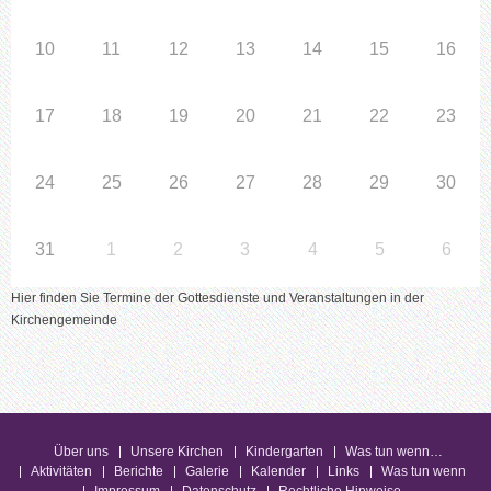
10
11
12
13
14
15
16
17
18
19
20
21
22
23
24
25
26
27
28
29
30
31
1
2
3
4
5
6
Hier finden Sie Termine der Gottesdienste und Veranstaltungen in der
Kirchengemeinde
Über uns
Unsere Kirchen
Kindergarten
Was tun wenn…
Aktivitäten
Berichte
Galerie
Kalender
Links
Was tun wenn
Impressum
Datenschutz
Rechtliche Hinweise