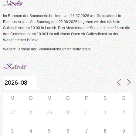
Im Rahmen der Sommerkirche findet am 26.07.2026 der Gottesdienst in
Einhausen statt. Am Sonntag den 02.08.2026 begehen wir den nächste
Gottesdienst um 10:00 in Lorsch. Den Abschluss der Sommerkirche feiern die
drei Gemeinden um 10:00 Uhr mit einem Open Air Gottesdienst an der
Wattenheimer Brücke.
Weitere Termine der Sommerkirche unter "Aktivitäten"
M
D
M
D
F
S
S
27
28
29
30
31
1
2
3
4
5
6
7
8
9