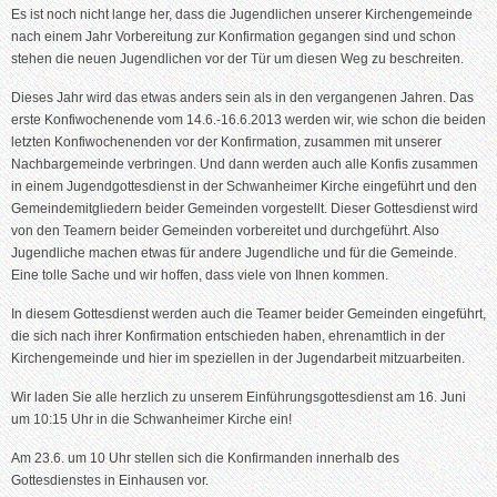
Es ist noch nicht lange her, dass die Jugendlichen unserer Kirchengemeinde
nach einem Jahr Vorbereitung zur Konfirmation gegangen sind und schon
stehen die neuen Jugendlichen vor der Tür um diesen Weg zu beschreiten.
Dieses Jahr wird das etwas anders sein als in den vergangenen Jahren. Das
erste Konfiwochenende vom 14.6.-16.6.2013 werden wir, wie schon die beiden
letzten Konfiwochenenden vor der Konfirmation, zusammen mit unserer
Nachbargemeinde verbringen. Und dann werden auch alle Konfis zusammen
in einem Jugendgottesdienst in der Schwanheimer Kirche eingeführt und den
Gemeindemitgliedern beider Gemeinden vorgestellt. Dieser Gottesdienst wird
von den Teamern beider Gemeinden vorbereitet und durchgeführt. Also
Jugendliche machen etwas für andere Jugendliche und für die Gemeinde.
Eine tolle Sache und wir hoffen, dass viele von Ihnen kommen.
In diesem Gottesdienst werden auch die Teamer beider Gemeinden eingeführt,
die sich nach ihrer Konfirmation entschieden haben, ehrenamtlich in der
Kirchengemeinde und hier im speziellen in der Jugendarbeit mitzuarbeiten.
Wir laden Sie alle herzlich zu unserem Einführungsgottesdienst am 16. Juni
um 10:15 Uhr in die Schwanheimer Kirche ein!
Am 23.6. um 10 Uhr stellen sich die Konfirmanden innerhalb des
Gottesdienstes in Einhausen vor.