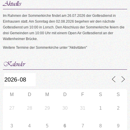
Im Rahmen der Sommerkirche findet am 26.07.2026 der Gottesdienst in
Einhausen statt. Am Sonntag den 02.08.2026 begehen wir den nächste
Gottesdienst um 10:00 in Lorsch. Den Abschluss der Sommerkirche feiern die
drei Gemeinden um 10:00 Uhr mit einem Open Air Gottesdienst an der
Wattenheimer Brücke.
Weitere Termine der Sommerkirche unter "Aktivitäten"
M
D
M
D
F
S
S
27
28
29
30
31
1
2
3
4
5
6
7
8
9