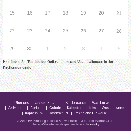
15
16
17
18
19
20
21
22
23
24
25
26
27
28
29
30
1
2
3
4
5
Hier finden Sie Termine der Gottesdienste und Veranstaltungen in der
Kirchengemeinde
Über uns
Unsere Kirchen
Kindergarten
Was tun wenn…
Aktivitäten
Berichte
Galerie
Kalender
Links
Was tun wenn
Impressum
Datenschutz
Rechtliche Hinweise
© 2012 Ev. Kirchengemeinde Schwanheim - Alle Rechte vorbehalten.
Diese Webseite wurde gespendet von
bc-unity
.