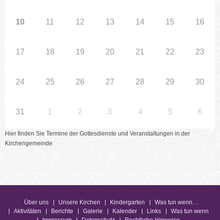
10
11
12
13
14
15
16
17
18
19
20
21
22
23
24
25
26
27
28
29
30
31
1
2
3
4
5
6
Hier finden Sie Termine der Gottesdienste und Veranstaltungen in der
Kirchengemeinde
Über uns
Unsere Kirchen
Kindergarten
Was tun wenn…
Aktivitäten
Berichte
Galerie
Kalender
Links
Was tun wenn
Impressum
Datenschutz
Rechtliche Hinweise