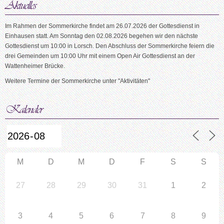
Im Rahmen der Sommerkirche findet am 26.07.2026 der Gottesdienst in
Einhausen statt. Am Sonntag den 02.08.2026 begehen wir den nächste
Gottesdienst um 10:00 in Lorsch. Den Abschluss der Sommerkirche feiern die
drei Gemeinden um 10:00 Uhr mit einem Open Air Gottesdienst an der
Wattenheimer Brücke.
Weitere Termine der Sommerkirche unter "Aktivitäten"
M
D
M
D
F
S
S
27
28
29
30
31
1
2
3
4
5
6
7
8
9