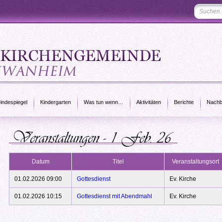
ndespiegel
Kindergarten
Was tun wenn…
Aktivitäten
Berichte
Nachb
Datum
Titel
Veranstaltungsort
01.02.2026 09:00
Gottesdienst
Ev. Kirche
01.02.2026 10:15
Gottesdienst mit Abendmahl
Ev. Kirche