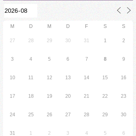
M
D
M
D
F
S
S
27
28
29
30
31
1
2
3
4
5
6
7
8
9
10
11
12
13
14
15
16
17
18
19
20
21
22
23
24
25
26
27
28
29
30
31
1
2
3
4
5
6