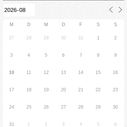
M
D
M
D
F
S
S
27
28
29
30
31
1
2
3
4
5
6
7
8
9
10
11
12
13
14
15
16
17
18
19
20
21
22
23
24
25
26
27
28
29
30
31
1
2
3
4
5
6