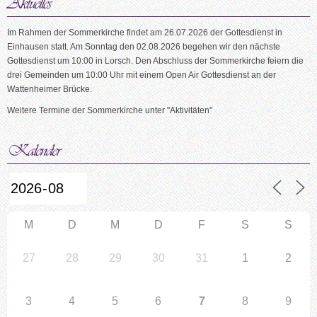
Im Rahmen der Sommerkirche findet am 26.07.2026 der Gottesdienst in
Einhausen statt. Am Sonntag den 02.08.2026 begehen wir den nächste
Gottesdienst um 10:00 in Lorsch. Den Abschluss der Sommerkirche feiern die
drei Gemeinden um 10:00 Uhr mit einem Open Air Gottesdienst an der
Wattenheimer Brücke.
Weitere Termine der Sommerkirche unter "Aktivitäten"
M
D
M
D
F
S
S
27
28
29
30
31
1
2
3
4
5
6
7
8
9