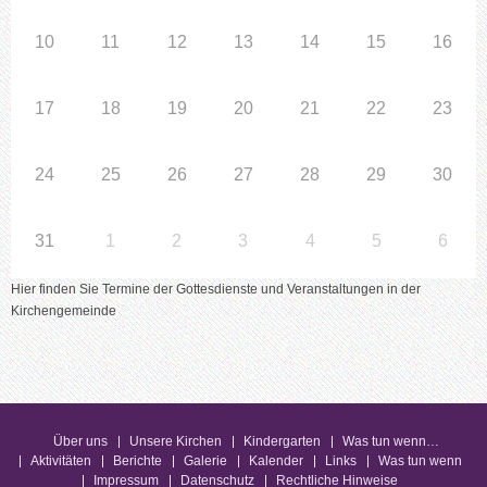
10
11
12
13
14
15
16
17
18
19
20
21
22
23
24
25
26
27
28
29
30
31
1
2
3
4
5
6
Hier finden Sie Termine der Gottesdienste und Veranstaltungen in der
Kirchengemeinde
Über uns
Unsere Kirchen
Kindergarten
Was tun wenn…
Aktivitäten
Berichte
Galerie
Kalender
Links
Was tun wenn
Impressum
Datenschutz
Rechtliche Hinweise