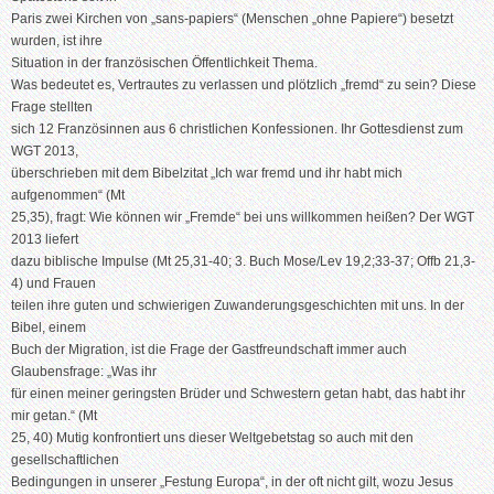
Paris zwei Kirchen von „sans-papiers“ (Menschen „ohne Papiere“) besetzt
wurden, ist ihre
Situation in der französischen Öffentlichkeit Thema.
Was bedeutet es, Vertrautes zu verlassen und plötzlich „fremd“ zu sein? Diese
Frage stellten
sich 12 Französinnen aus 6 christlichen Konfessionen. Ihr Gottesdienst zum
WGT 2013,
überschrieben mit dem Bibelzitat „Ich war fremd und ihr habt mich
aufgenommen“ (Mt
25,35), fragt: Wie können wir „Fremde“ bei uns willkommen heißen? Der WGT
2013 liefert
dazu biblische Impulse (Mt 25,31-40; 3. Buch Mose/Lev 19,2;33-37; Offb 21,3-
4) und Frauen
teilen ihre guten und schwierigen Zuwanderungsgeschichten mit uns. In der
Bibel, einem
Buch der Migration, ist die Frage der Gastfreundschaft immer auch
Glaubensfrage: „Was ihr
für einen meiner geringsten Brüder und Schwestern getan habt, das habt ihr
mir getan.“ (Mt
25, 40) Mutig konfrontiert uns dieser Weltgebetstag so auch mit den
gesellschaftlichen
Bedingungen in unserer „Festung Europa“, in der oft nicht gilt, wozu Jesus