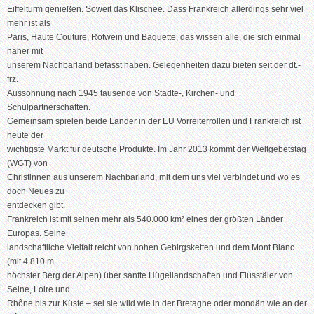
Eiffelturm genießen. Soweit das Klischee. Dass Frankreich allerdings sehr viel
mehr ist als
Paris, Haute Couture, Rotwein und Baguette, das wissen alle, die sich einmal
näher mit
unserem Nachbarland befasst haben. Gelegenheiten dazu bieten seit der dt.-
frz.
Aussöhnung nach 1945 tausende von Städte-, Kirchen- und
Schulpartnerschaften.
Gemeinsam spielen beide Länder in der EU Vorreiterrollen und Frankreich ist
heute der
wichtigste Markt für deutsche Produkte. Im Jahr 2013 kommt der Weltgebetstag
(WGT) von
Christinnen aus unserem Nachbarland, mit dem uns viel verbindet und wo es
doch Neues zu
entdecken gibt.
Frankreich ist mit seinen mehr als 540.000 km² eines der größten Länder
Europas. Seine
landschaftliche Vielfalt reicht von hohen Gebirgsketten und dem Mont Blanc
(mit 4.810 m
höchster Berg der Alpen) über sanfte Hügellandschaften und Flusstäler von
Seine, Loire und
Rhône bis zur Küste – sei sie wild wie in der Bretagne oder mondän wie an der