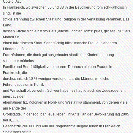
Côte d ’Azur.
In Frankreich, wo zwischen 50 und 88 % der Bevölkerung römisch-katholisch
sind, ist die
strikte Trennung zwischen Staat und Religion in der Verfassung verankert. Das
Land,
dessen Kirche sich einst stolz als „älteste Tochter Roms“ pries, gilt seit 1905 als
Modell für
einen laizistischen Staat. Sehnsüchtig blickt manche Frau aus anderen
Ländern auf die
Französinnen, die dank gut ausgebauter staatlicher Kinderbetreuung
scheinbar mühelos
Familie und Berufstätigkeit vereinbaren. Dennoch bleiben Frauen in
Frankreich, die
durchschnittlich 18 % weniger verdienen als die Männer, wirkliche
Führungsposten in Politik
und Wirtschaft oft verwehrt. Schwer haben es häufig auch die Zugezogenen,
meist aus den
ehemaligen frz. Kolonien in Nord- und Westafrika stammend, von denen viele
am Rande der
Großstädte, in der sog. banlieue, leben. Ihr Anteil an der Bevölkerung lag 2005
bei 8,1 %.
Geschätzte 200.000 bis 400.000 sogenannte Illegale leben in Frankreich.
Spätestens seit in